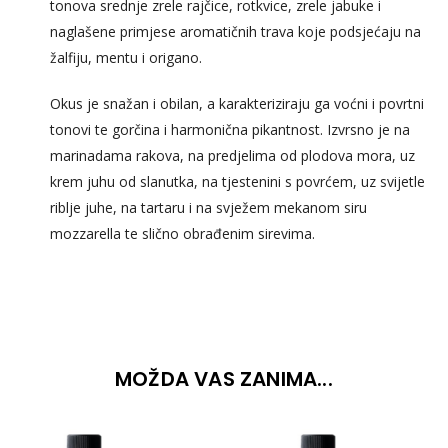
tonova srednje zrele rajčice, rotkvice, zrele jabuke i
naglašene primjese aromatičnih trava koje podsjećaju na
žalfiju, mentu i origano.
Okus je snažan i obilan, a karakteriziraju ga voćni i povrtni
tonovi te gorčina i harmonična pikantnost. Izvrsno je na
marinadama rakova, na predjelima od plodova mora, uz
krem juhu od slanutka, na tjestenini s povrćem, uz svijetle
riblje juhe, na tartaru i na svježem mekanom siru
mozzarella te slično obrađenim sirevima.
MOŽDA VAS ZANIMA...