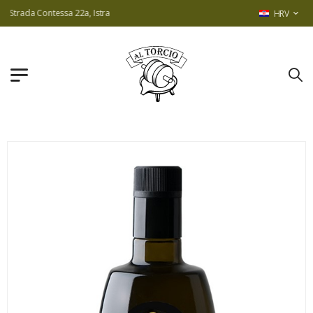
trada Contessa 22a, Istra
HRV