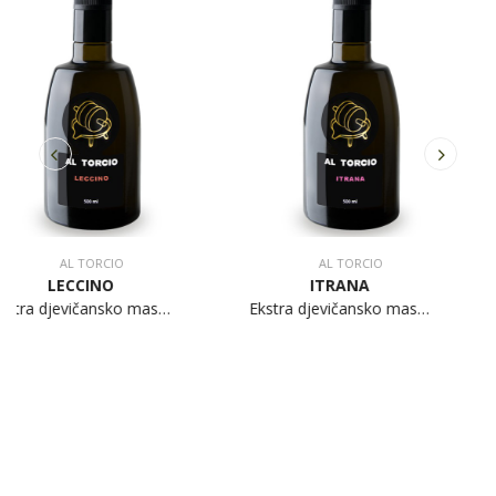
AL TORCIO
AL TORCIO
LECCINO
ITRANA
 djevičansko maslinovo ulje
Ekstra djevičansko maslinovo ulje
E