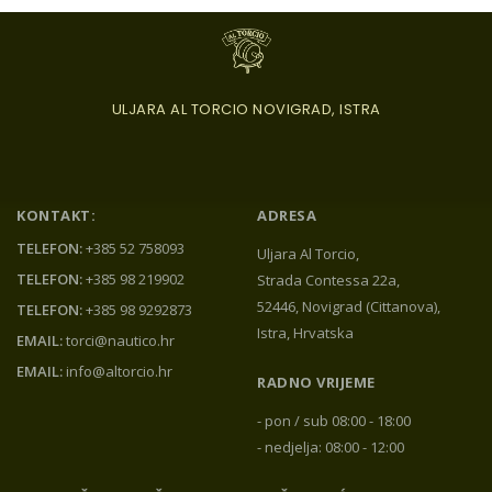
ULJARA AL TORCIO NOVIGRAD, ISTRA
KONTAKT:
ADRESA
TELEFON:
+385 52 758093
Uljara Al Torcio,
TELEFON:
+385 98 219902
Strada Contessa 22a,
52446, Novigrad (Cittanova),
TELEFON:
+385 98 9292873
Istra, Hrvatska
EMAIL:
torci@nautico.hr
EMAIL:
info@altorcio.hr
RADNO VRIJEME
- pon / sub 08:00 - 18:00
- nedjelja: 08:00 - 12:00