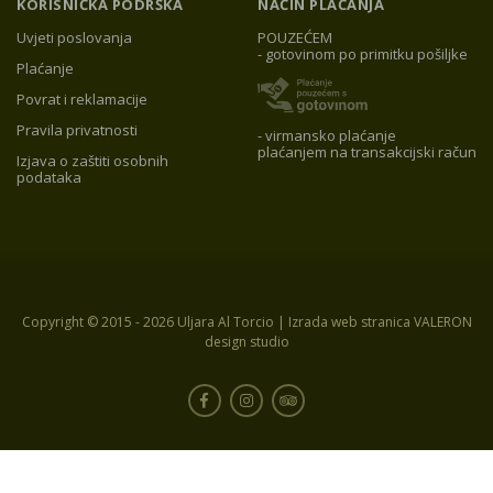
KORISNIČKA PODRŠKA
NAČIN PLAĆANJA
Uvjeti poslovanja
POUZEĆEM
- gotovinom po primitku pošiljke
Plaćanje
Povrat i reklamacije
Pravila privatnosti
- virmansko plaćanje
plaćanjem na transakcijski račun
Izjava o zaštiti osobnih
podataka
Copyright © 2015 -
2026 Uljara Al Torcio | Izrada web stranica
VALERON
design studio